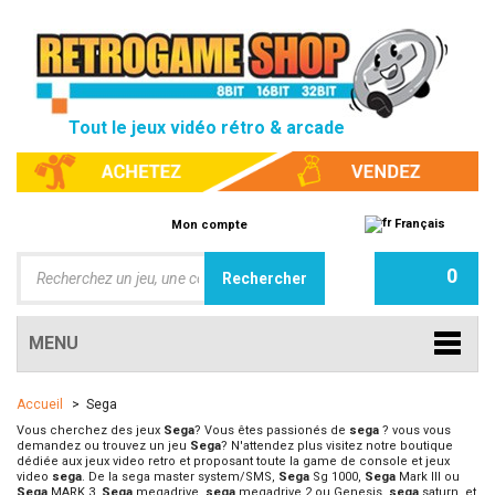
Tout le jeux vidéo rétro & arcade
Français
Mon compte
0
MENU
Accueil
>
Sega
Vous cherchez des jeux
Sega
? Vous êtes passionés de
sega
? vous vous
demandez ou trouvez un jeu
Sega
? N'attendez plus visitez notre boutique
dédiée aux jeux video retro et proposant toute la game de console et jeux
video
sega
. De la sega master system/SMS,
Sega
Sg 1000,
Sega
Mark III ou
Sega
MARK 3,
Sega
megadrive,
sega
megadrive 2 ou Genesis,
sega
saturn, et