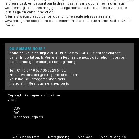
la dreamcast, en passant par la dreamcast et sans oublier les multimega,
wondermega et autres megajet et
sega
nomad. ainsi que des dizaines de
jeux
sega
en cartouche et cd.
Même si
sega
c'est plus fort que toi, une seule adresse à retenir
www.retrogame-shop.com
ou directement à la boutique 41 rue Basfroi 75011
Paris.
QUI SOMMES NOUS ?
Notre nouvelle boutique au 41 Rue Basfroi Paris 11è est spécialisée
dans l'Importation, la Vente et la Reprise de jeux vidéo rétro import/pal
d'ancienne génération, dit Retrogaming.
Tél : 01 43 67 10 55 / 06 62 29 64 65.
Email :
webmaster@retrogame-shop.com
Youtube :
@RetrogameShopParis
Instagram :
@retrogame_shop_paris
Copyright Retrogame-shop / sarl
vigadi
CGV
FAQ
Mentions Légales
Jeux video retro
Retrogaming
Neo Geo
Nec PC engine