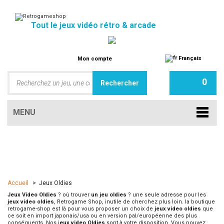
Tout le jeux vidéo rétro & arcade
Français
Mon compte
0
MENU
Accueil
>
Jeux Oldies
Jeux Video Oldies
? où trouver
un jeu oldies
? une seule adresse pour les
jeux video oldies
, Retrogame Shop, inutile de cherchez plus loin. la boutique
retrogame-shop est là pour vous proposer un choix de
jeux video oldies
que
ce soit en import japonais/usa ou en version pal/européenne des plus
conséquents. Nos j
eux video Oldies
sont à votre disposition. Vous pouvez