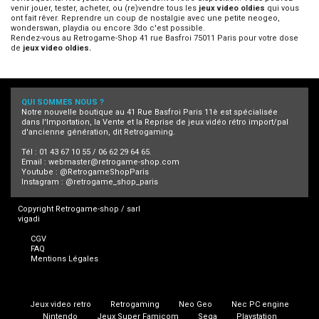
venir jouer, tester, acheter, ou (re)vendre tous les
jeux video oldies
qui vous
ont fait rêver. Reprendre un coup de nostalgie avec une petite neogeo,
wonderswan, playdia ou encore 3do c'est possible.
Rendez-vous au Retrogame-Shop 41 rue Basfroi 75011 Paris pour votre dose
de
jeux video oldies.
QUI SOMMES NOUS ?
Notre nouvelle boutique au 41 Rue Basfroi Paris 11è est spécialisée
dans l'Importation, la Vente et la Reprise de jeux vidéo rétro import/pal
d'ancienne génération, dit Retrogaming.
Tél : 01 43 67 10 55 / 06 62 29 64 65.
Email :
webmaster@retrogame-shop.com
Youtube :
@RetrogameShopParis
Instagram :
@retrogame_shop_paris
Copyright Retrogame-shop / sarl
vigadi
CGV
FAQ
Mentions Légales
Jeux video retro
Retrogaming
Neo Geo
Nec PC engine
Nintendo
Jeux Super Famicom
Sega
Playstation