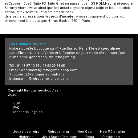
et Capcom Cps3, Taito F3, Taito Gnet en passant par IGS PGM,Naomi et encore
Sammy Atomiswave ainsi que les
arcade
system sigma raijin et boules, stick
sanwa, stick seimitsu et autre arcade stick.
Une seule adresse pour les jeux d'
arcade
:
www.retrogame-shop.com
ou
directement à la boutique 41 rue Basfroi 75011 Paris.
QUI SOMMES NOUS ?
Notre nouvelle boutique au 41 Rue Basfroi Paris 11è est spécialisée
dans l'Importation, la Vente et la Reprise de jeux vidéo rétro import/pal
d'ancienne génération, dit Retrogaming.
Tél : 01 43 67 10 55 / 06 62 29 64 65.
Email :
webmaster@retrogame-shop.com
Youtube :
@RetrogameShopParis
Instagram :
@retrogame_shop_paris
Copyright Retrogame-shop / sarl
vigadi
CGV
FAQ
Mentions Légales
Jeux video retro
Retrogaming
Neo Geo
Nec PC engine
Nintendo
Jeux Super Famicom
Sega
Playstation