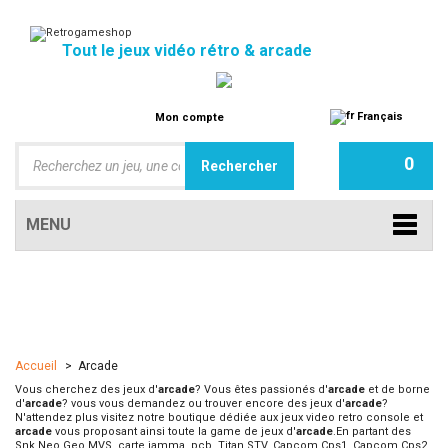
Tout le jeux vidéo rétro & arcade
Français
Mon compte
0
MENU
Accueil
>
Arcade
Vous cherchez des jeux d'
arcade
? Vous êtes passionés d'
arcade
et de borne
d'
arcade
? vous vous demandez ou trouver encore des jeux d'
arcade
?
N'attendez plus visitez notre boutique dédiée aux jeux video retro console et
arcade
vous proposant ainsi toute la game de jeux d'
arcade
.En partant des
Snk Neo Geo MVS, carte jamma, pcb, Titan STV, Capcom Cps1, Capcom Cps2