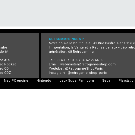
QUI SOMMES NOUS ?
Notre nouvelle boutique au 41 Rue Basfroi Paris 11è 
cube
l'Importation, la Vente et la Reprise de jeux vidéo rét
do 64
génération, dit Retrogaming.
eo AES
Tél : 01 43 67 10 55 / 06 62 29 64 65.
eo Pocket
Email :
webmaster@retrogame-shop.com
eo CD
Youtube :
@RetrogameShopParis
eo CDZ
Instagram :
@retrogame_shop_paris
Nec PC engine
Nintendo
Jeux Super Famicom
Sega
Playstatio