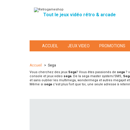
Tout le jeux vidéo rétro & arcade
ACCUEIL
JEUX VIDEO
PROMOTIONS
Accueil
>
Sega
Vous cherchez des jeux
Sega
? Vous êtes passionés de
sega
? v
console et jeux video
sega
. De la sega master system/SMS,
Seg
et sans oublier les multimega, wondermega et autres megajet e
Même si
sega
c'est plus fort que toi, une seule adresse à reteni