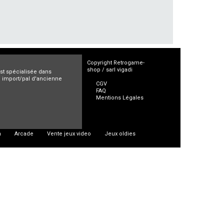
Copyright Retrogame-
shop / sarl vigadi
est spécialisée dans
ro import/pal d'ancienne
CGV
FAQ
Mentions Légales
n
Arcade
Vente jeux video
Jeux oldies