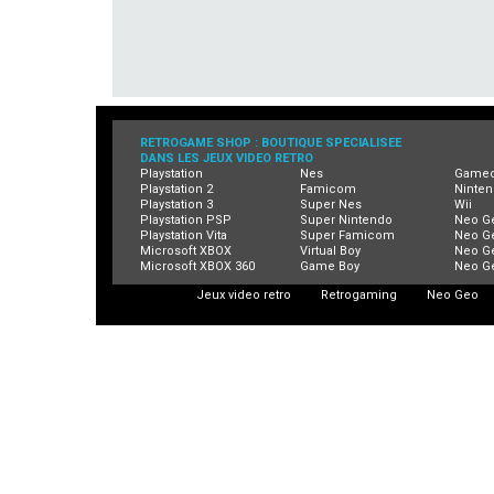
RETROGAME SHOP : BOUTIQUE SPECIALISEE
DANS LES JEUX VIDEO RETRO
Playstation
Nes
Game
Playstation 2
Famicom
Ninten
Playstation 3
Super Nes
Wii
Playstation PSP
Super Nintendo
Neo G
Playstation Vita
Super Famicom
Neo G
Microsoft XBOX
Virtual Boy
Neo G
Microsoft XBOX 360
Game Boy
Neo G
Jeux video retro
Retrogaming
Neo Geo