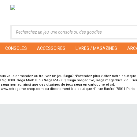
CONSOLES
ACCESSOIRES
LIVRES / MAGAZINES
ARC
ous vous demandez ou trouvez un jeu
Sega
? N'attendez plus visitez notre boutique
a
Sg 1000,
Sega
Mark III ou
Sega
MARK 3,
Sega
megadrive,
sega
megadrive 2 ou Ge
t
sega
nomad. ainsi que des dizaines de jeux
sega
en cartouche et cd.
r
www.retrogame-shop.com
ou directement à la boutique 41 rue Basfroi 75011 Paris.