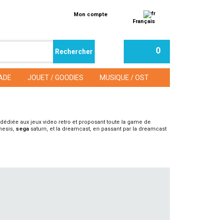
Mon compte
Français
0
ADE
JOUET / GOODIES
MUSIQUE / OST
 dédiée aux jeux video retro et proposant toute la game de
nesis,
sega
saturn, et la dreamcast, en passant par la dreamcast