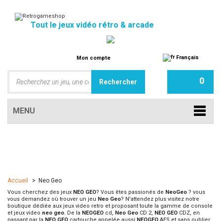
Tout le jeux vidéo rétro & arcade
Français
Mon compte
0
MENU
Accueil
>
Neo Geo
Vous cherchez des jeux
NEO GEO
? Vous êtes passionés de
NeoGeo
? vous
vous demandez où trouver un jeu
Neo Geo
? N'attendez plus visitez notre
boutique dédiée aux jeux video retro et proposant toute la gamme de console
et jeux video
neo geo
. De la
NEOGEO
cd,
Neo Geo
CD 2,
NEO GEO
CDZ, en
passant par la
NEO GEO
cartouche appelée aussi
NEOGEO
AES et sans oublier