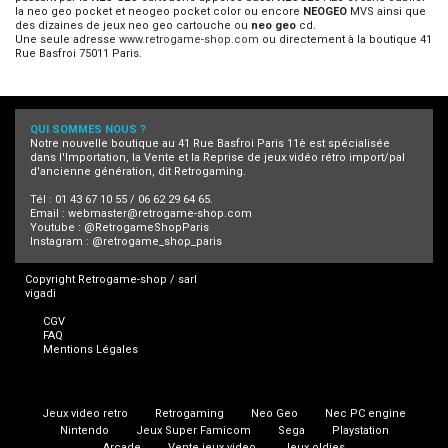
la neo geo pocket et neogeo pocket color ou encore
NEOGEO
MVS ainsi que
des dizaines de jeux neo geo cartouche ou
neo geo
cd.
Une seule adresse
www.retrogame-shop.com
ou directement à la boutique 41
Rue Basfroi 75011 Paris.
QUI SOMMES NOUS ?
Notre nouvelle boutique au 41 Rue Basfroi Paris 11è est spécialisée
dans l'Importation, la Vente et la Reprise de jeux vidéo rétro import/pal
d'ancienne génération, dit Retrogaming.
Tél : 01 43 67 10 55 / 06 62 29 64 65.
Email :
webmaster@retrogame-shop.com
Youtube :
@RetrogameShopParis
Instagram :
@retrogame_shop_paris
Copyright Retrogame-shop / sarl
vigadi
CGV
FAQ
Mentions Légales
Jeux video retro
Retrogaming
Neo Geo
Nec PC engine
Nintendo
Jeux Super Famicom
Sega
Playstation
Arcade
Vente jeux video
Jeux oldies