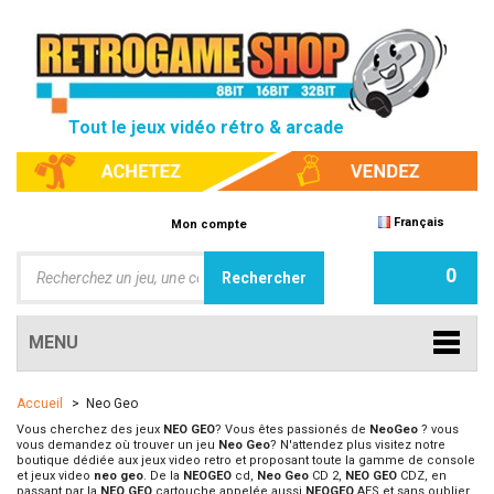
Tout le jeux vidéo rétro & arcade
Français
Mon compte
0
MENU
Accueil
>
Neo Geo
Vous cherchez des jeux
NEO GEO
? Vous êtes passionés de
NeoGeo
? vous
vous demandez où trouver un jeu
Neo Geo
? N'attendez plus visitez notre
boutique dédiée aux jeux video retro et proposant toute la gamme de console
et jeux video
neo geo
. De la
NEOGEO
cd,
Neo Geo
CD 2,
NEO GEO
CDZ, en
passant par la
NEO GEO
cartouche appelée aussi
NEOGEO
AES et sans oublier