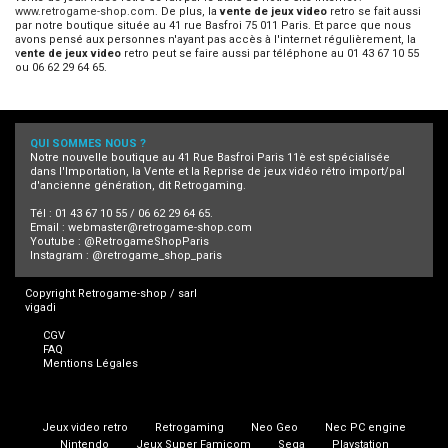
www.retrogame-shop.com
. De plus, la
vente de jeux video
retro se fait aussi
par notre boutique située au 41 rue Basfroi 75 011 Paris. Et parce que nous
avons pensé aux personnes n'ayant pas accès à l'internet régulièrement, la
v
ente de jeux video
retro peut se faire aussi par téléphone au 01 43 67 10 55
ou 06 62 29 64 65.
QUI SOMMES NOUS ?
Notre nouvelle boutique au 41 Rue Basfroi Paris 11è est spécialisée
dans l'Importation, la Vente et la Reprise de jeux vidéo rétro import/pal
d'ancienne génération, dit Retrogaming.
Tél : 01 43 67 10 55 / 06 62 29 64 65.
Email :
webmaster@retrogame-shop.com
Youtube :
@RetrogameShopParis
Instagram :
@retrogame_shop_paris
Copyright Retrogame-shop / sarl
vigadi
CGV
FAQ
Mentions Légales
Jeux video retro
Retrogaming
Neo Geo
Nec PC engine
Nintendo
Jeux Super Famicom
Sega
Playstation