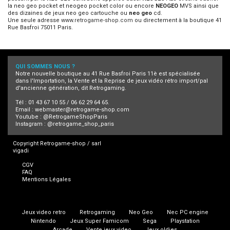
la neo geo pocket et neogeo pocket color ou encore
NEOGEO
MVS ainsi que
des dizaines de jeux neo geo cartouche ou
neo geo
cd.
Une seule adresse
www.retrogame-shop.com
ou directement à la boutique 41
Rue Basfroi 75011 Paris.
QUI SOMMES NOUS ?
Notre nouvelle boutique au 41 Rue Basfroi Paris 11è est spécialisée
dans l'Importation, la Vente et la Reprise de jeux vidéo rétro import/pal
d'ancienne génération, dit Retrogaming.
Tél : 01 43 67 10 55 / 06 62 29 64 65.
Email :
webmaster@retrogame-shop.com
Youtube :
@RetrogameShopParis
Instagram :
@retrogame_shop_paris
Copyright Retrogame-shop / sarl
vigadi
CGV
FAQ
Mentions Légales
Jeux video retro
Retrogaming
Neo Geo
Nec PC engine
Nintendo
Jeux Super Famicom
Sega
Playstation
Arcade
Vente jeux video
Jeux oldies