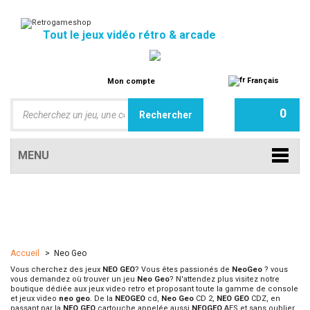
Tout le jeux vidéo rétro & arcade
Français
Mon compte
0
MENU
Accueil
>
Neo Geo
Vous cherchez des jeux
NEO GEO
? Vous êtes passionés de
NeoGeo
? vous
vous demandez où trouver un jeu
Neo Geo
? N'attendez plus visitez notre
boutique dédiée aux jeux video retro et proposant toute la gamme de console
et jeux video
neo geo
. De la
NEOGEO
cd,
Neo Geo
CD 2,
NEO GEO
CDZ, en
passant par la
NEO GEO
cartouche appelée aussi
NEOGEO
AES et sans oublier