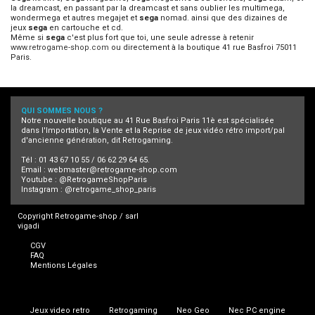
la dreamcast, en passant par la dreamcast et sans oublier les multimega,
wondermega et autres megajet et
sega
nomad. ainsi que des dizaines de
jeux
sega
en cartouche et cd.
Même si
sega
c'est plus fort que toi, une seule adresse à retenir
www.retrogame-shop.com
ou directement à la boutique 41 rue Basfroi 75011
Paris.
QUI SOMMES NOUS ?
Notre nouvelle boutique au 41 Rue Basfroi Paris 11è est spécialisée
dans l'Importation, la Vente et la Reprise de jeux vidéo rétro import/pal
d'ancienne génération, dit Retrogaming.
Tél : 01 43 67 10 55 / 06 62 29 64 65.
Email :
webmaster@retrogame-shop.com
Youtube :
@RetrogameShopParis
Instagram :
@retrogame_shop_paris
Copyright Retrogame-shop / sarl
vigadi
CGV
FAQ
Mentions Légales
Jeux video retro
Retrogaming
Neo Geo
Nec PC engine