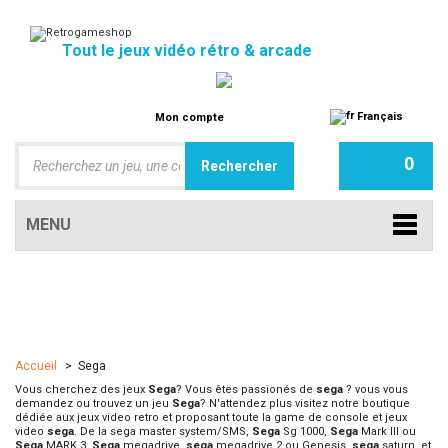
Tout le jeux vidéo rétro & arcade
Français
Mon compte
0
MENU
Accueil
>
Sega
Vous cherchez des jeux
Sega
? Vous êtes passionés de
sega
? vous vous
demandez ou trouvez un jeu
Sega
? N'attendez plus visitez notre boutique
dédiée aux jeux video retro et proposant toute la game de console et jeux
video
sega
. De la sega master system/SMS,
Sega
Sg 1000,
Sega
Mark III ou
Sega
MARK 3,
Sega
megadrive,
sega
megadrive 2 ou Genesis,
sega
saturn, et