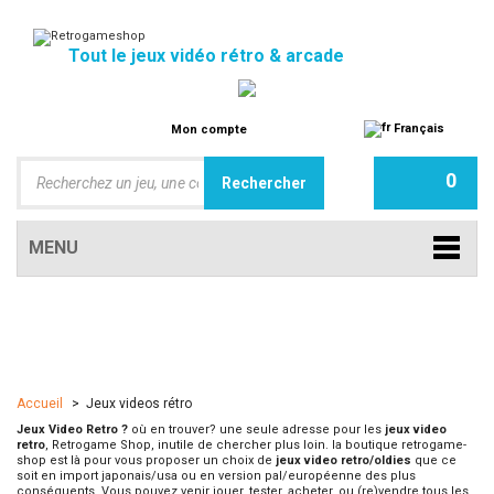
Tout le jeux vidéo rétro & arcade
Français
Mon compte
0
MENU
Accueil
>
Jeux videos rétro
Jeux Video Retro ?
où en trouver? une seule adresse pour les
jeux video
retro
, Retrogame Shop, inutile de chercher plus loin. la boutique retrogame-
shop est là pour vous proposer un choix de
jeux video retro/oldies
que ce
soit en import japonais/usa ou en version pal/européenne des plus
conséquents. Vous pouvez venir jouer, tester, acheter, ou (re)vendre tous les