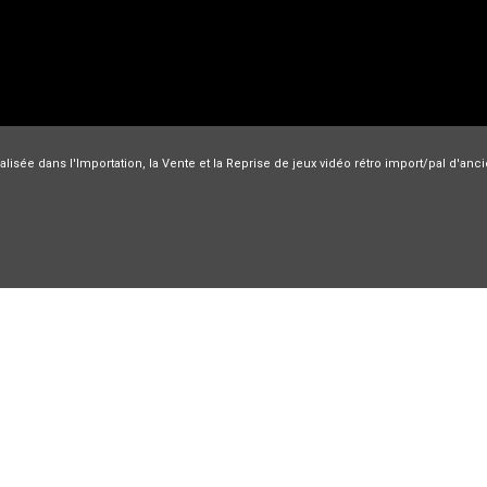
lisée dans l'Importation, la Vente et la Reprise de jeux vidéo rétro import/pal d'an
Nec PC engine
Nintendo
Jeux Super Famicom
Sega
Playstatio