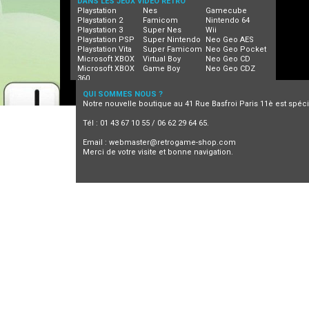
DANS LES JEUX VIDEO RETRO
Playstation
Nes
Gamecube
Playstation 2
Famicom
Nintendo 64
Playstation 3
Super Nes
Wii
Playstation PSP
Super Nintendo
Neo Geo AES
Playstation Vita
Super Famicom
Neo Geo Pocket
Microsoft XBOX
Virtual Boy
Neo Geo CD
Microsoft XBOX
Game Boy
Neo Geo CDZ
360
QUI SOMMES NOUS ?
Notre nouvelle boutique au 41 Rue Basfroi Paris 11è est spécia
Tél : 01 43 67 10 55 / 06 62 29 64 65.
Email :
webmaster@retrogame-shop.com
Merci de votre visite et bonne navigation.
Jeux video retro
Retrogaming
Neo Geo