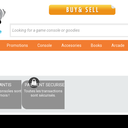
e
Promotions
Console
Accesories
Books
Arcade
ANTIS
PAIEMENT SECURISE
consoles sont
Toutes les transactions
mois !
sont sécurisés.