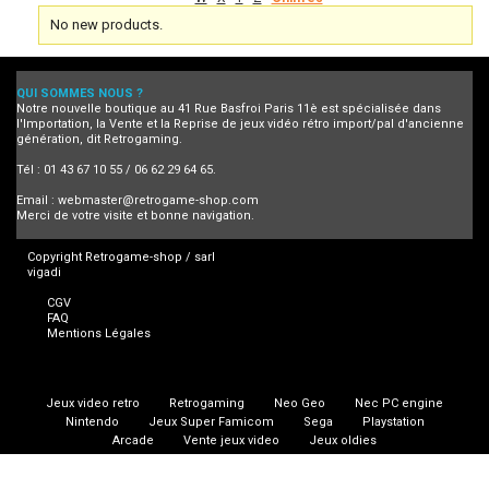
No new products.
QUI SOMMES NOUS ?
Notre nouvelle boutique au 41 Rue Basfroi Paris 11è est spécialisée dans
l'Importation, la Vente et la Reprise de jeux vidéo rétro import/pal d'ancienne
génération, dit Retrogaming.
Tél : 01 43 67 10 55 / 06 62 29 64 65.
Email :
webmaster@retrogame-shop.com
Merci de votre visite et bonne navigation.
Copyright Retrogame-shop / sarl
vigadi
CGV
FAQ
Mentions Légales
Jeux video retro
Retrogaming
Neo Geo
Nec PC engine
Nintendo
Jeux Super Famicom
Sega
Playstation
Arcade
Vente jeux video
Jeux oldies