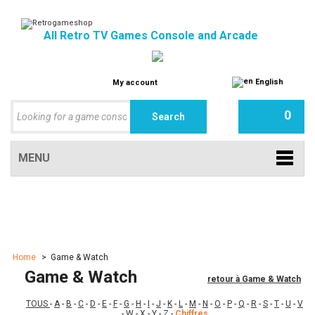
All Retro TV Games Console and Arcade
English
My account
0
MENU
Home
>
Game & Watch
Game & Watch
retour à Game & Watch
TOUS
-
A
-
B
-
C
-
D
-
E
-
F
-
G
-
H
-
I
-
J
-
K
-
L
-
M
-
N
-
O
-
P
-
Q
-
R
-
S
-
T
-
U
-
V
-
W
-
X
-
Y
-
Z
-
Chiffres