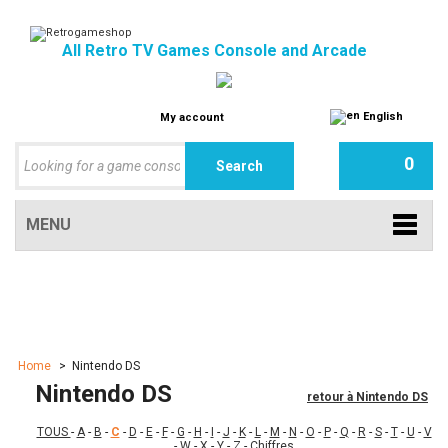
All Retro TV Games Console and Arcade
English
My account
0
MENU
Home
>
Nintendo DS
Nintendo DS
retour à Nintendo DS
TOUS
-
A
-
B
-
C
-
D
-
E
-
F
-
G
-
H
-
I
-
J
-
K
-
L
-
M
-
N
-
O
-
P
-
Q
-
R
-
S
-
T
-
U
-
V
-
W
-
X
-
Y
-
Z
-
Chiffres