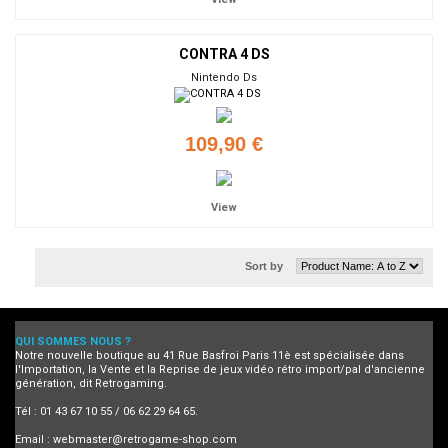
CONTRA 4 DS
Nintendo Ds
109,90 €
View
Sort by
QUI SOMMES NOUS ?
Notre nouvelle boutique au 41 Rue Basfroi Paris 11è est spécialisée dans
l'Importation, la Vente et la Reprise de jeux vidéo rétro import/pal d'ancienne
génération, dit Retrogaming.
Tél : 01 43 67 10 55 / 06 62 29 64 65.
Email :
webmaster@retrogame-shop.com