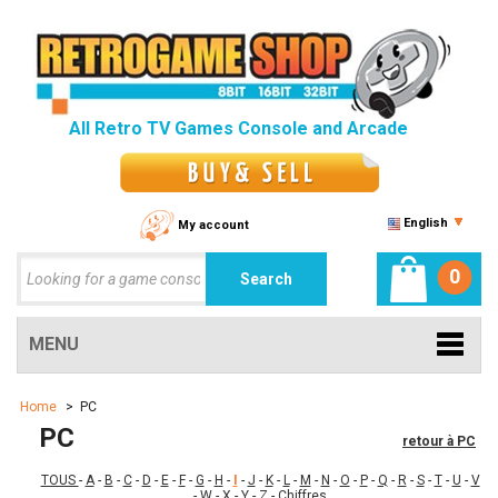
All Retro TV Games Console and Arcade
English
My account
0
MENU
Home
>
PC
PC
retour à PC
TOUS
-
A
-
B
-
C
-
D
-
E
-
F
-
G
-
H
-
I
-
J
-
K
-
L
-
M
-
N
-
O
-
P
-
Q
-
R
-
S
-
T
-
U
-
V
-
W
-
X
-
Y
-
Z
-
Chiffres