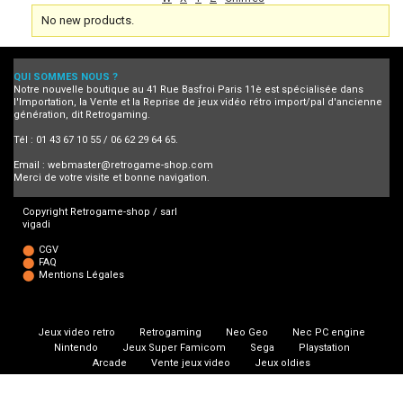
No new products.
QUI SOMMES NOUS ?
Notre nouvelle boutique au 41 Rue Basfroi Paris 11è est spécialisée dans
l'Importation, la Vente et la Reprise de jeux vidéo rétro import/pal d'ancienne
génération, dit Retrogaming.
Tél : 01 43 67 10 55 / 06 62 29 64 65.
Email :
webmaster@retrogame-shop.com
Merci de votre visite et bonne navigation.
Copyright Retrogame-shop / sarl
vigadi
CGV
FAQ
Mentions Légales
Jeux video retro
Retrogaming
Neo Geo
Nec PC engine
Nintendo
Jeux Super Famicom
Sega
Playstation
Arcade
Vente jeux video
Jeux oldies