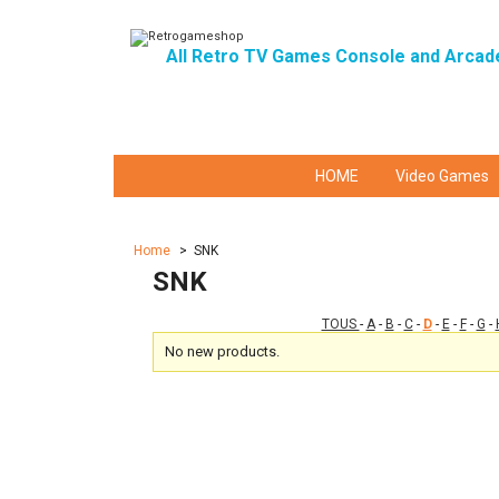
All Retro TV Games Console and Arcad
HOME
Video Games
Home
>
SNK
SNK
TOUS
-
A
-
B
-
C
-
D
-
E
-
F
-
G
-
No new products.