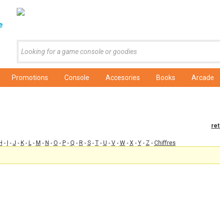
e
Promotions
Console
Accesories
Books
Arcade
re
H
-
I
-
J
-
K
-
L
-
M
-
N
-
O
-
P
-
Q
-
R
-
S
-
T
-
U
-
V
-
W
-
X
-
Y
-
Z
-
Chiffres