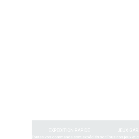
EXPEDITION RAPIDE
JEUX GAR
Toutes vos commande sont expédiés soit
Tous nos jeux et 