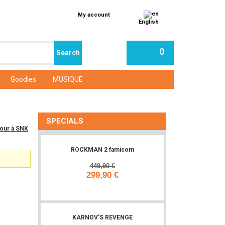
My account
English
0
Goodies
MUSIQUE
SPECIALS
tour à SNK
ROCKMAN 2 famicom
449,90 €
299,90 €
Add to cart
KARNOV'S REVENGE