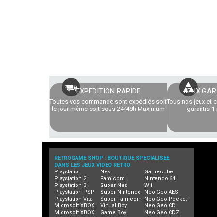
EXPEDITION RAPIDE
JEUX GAR
Toutes vos commande sont expédiés soit
Tous nos jeux et 
le jour même soit sous 24/48h Maximum
garantis 1 
RETROGAME SHOP : BOUTIQUE SPECIALISEE
DANS LES JEUX VIDEO RETRO
Playstation
Nes
Gamecube
Playstation 2
Famicom
Nintendo 64
Playstation 3
Super Nes
Wii
Playstation PSP
Super Nintendo
Neo Geo AES
Playstation Vita
Super Famicom
Neo Geo Pocket
Microsoft XBOX
Virtual Boy
Neo Geo CD
Microsoft XBOX
Game Boy
Neo Geo CDZ