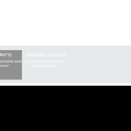
ANTIS
PAIEMENT SECURISE
consoles sont
Toutes les transactions
mois !
sont sécurisés.