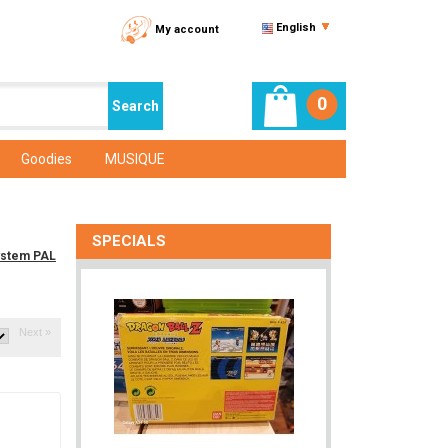
English
My account
0
Goodies
MUSIQUE
SPECIALS
ystem PAL
Next »