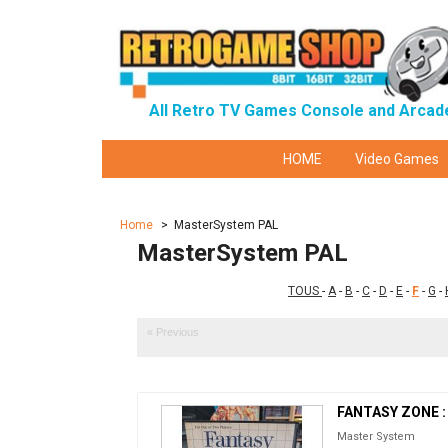
All Retro TV Games Console and Arcad
HOME
Video Games
Home
>
MasterSystem PAL
MasterSystem PAL
TOUS
-
A
-
B
-
C
-
D
-
E
-
F
-
G
-
« Previous
FANTASY ZONE 
Master System