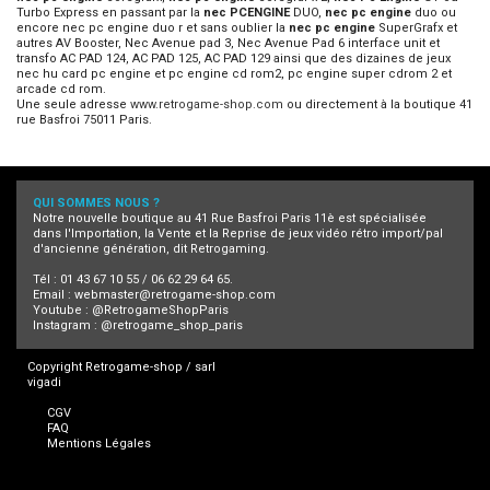
Turbo Express en passant par la
nec PCENGINE
DUO,
nec pc engine
duo ou
encore nec pc engine duo r et sans oublier la
nec pc engine
SuperGrafx et
autres AV Booster, Nec Avenue pad 3, Nec Avenue Pad 6 interface unit et
transfo AC PAD 124, AC PAD 125, AC PAD 129 ainsi que des dizaines de jeux
nec hu card pc engine et pc engine cd rom2, pc engine super cdrom 2 et
arcade cd rom.
Une seule adresse
www.retrogame-shop.com
ou directement à la boutique 41
rue Basfroi 75011 Paris.
QUI SOMMES NOUS ?
Notre nouvelle boutique au 41 Rue Basfroi Paris 11è est spécialisée
dans l'Importation, la Vente et la Reprise de jeux vidéo rétro import/pal
d'ancienne génération, dit Retrogaming.
Tél : 01 43 67 10 55 / 06 62 29 64 65.
Email :
webmaster@retrogame-shop.com
Youtube :
@RetrogameShopParis
Instagram :
@retrogame_shop_paris
Copyright Retrogame-shop / sarl
vigadi
CGV
FAQ
Mentions Légales