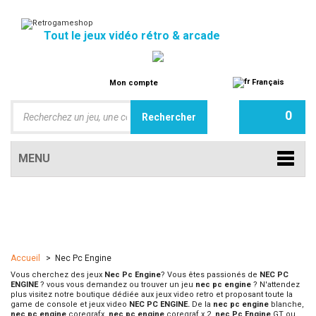
Tout le jeux vidéo rétro & arcade
Français
Mon compte
0
MENU
Accueil
>
Nec Pc Engine
Vous cherchez des jeux
Nec Pc Engine
? Vous êtes passionés de
NEC PC
ENGINE
? vous vous demandez ou trouver un jeu
nec pc engine
? N'attendez
plus visitez notre boutique dédiée aux jeux video retro et proposant toute la
game de console et jeux video
NEC PC ENGINE.
De la
nec pc engine
blanche,
nec pc engine
coregrafx,
nec pc engine
coregraf x 2,
nec Pc Engine
GT ou