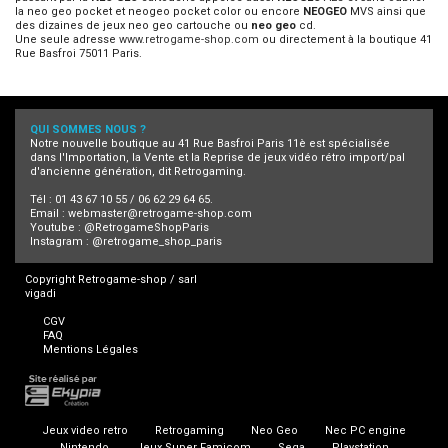
la neo geo pocket et neogeo pocket color ou encore
NEOGEO
MVS ainsi que
des dizaines de jeux neo geo cartouche ou
neo geo
cd.
Une seule adresse
www.retrogame-shop.com
ou directement à la boutique 41
Rue Basfroi 75011 Paris.
QUI SOMMES NOUS ?
Notre nouvelle boutique au 41 Rue Basfroi Paris 11è est spécialisée
dans l'Importation, la Vente et la Reprise de jeux vidéo rétro import/pal
d'ancienne génération, dit Retrogaming.
Tél : 01 43 67 10 55 / 06 62 29 64 65.
Email :
webmaster@retrogame-shop.com
Youtube :
@RetrogameShopParis
Instagram :
@retrogame_shop_paris
Copyright Retrogame-shop / sarl
vigadi
CGV
FAQ
Mentions Légales
Jeux video retro
Retrogaming
Neo Geo
Nec PC engine
Nintendo
Jeux Super Famicom
Sega
Playstation