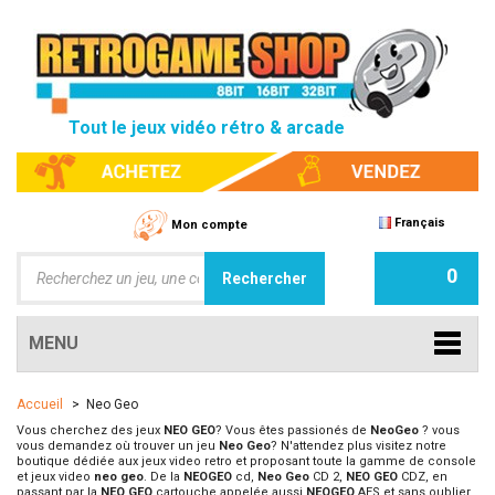
Tout le jeux vidéo rétro & arcade
Français
Mon compte
0
MENU
Accueil
>
Neo Geo
Vous cherchez des jeux
NEO GEO
? Vous êtes passionés de
NeoGeo
? vous
vous demandez où trouver un jeu
Neo Geo
? N'attendez plus visitez notre
boutique dédiée aux jeux video retro et proposant toute la gamme de console
et jeux video
neo geo
. De la
NEOGEO
cd,
Neo Geo
CD 2,
NEO GEO
CDZ, en
passant par la
NEO GEO
cartouche appelée aussi
NEOGEO
AES et sans oublier