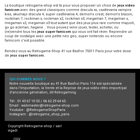
La boutique retrogame-shop est là pour vous proposer un choix de
jeux video
famicom
avec des grand classiques comme dracula xx, castlevania vampire
kiss, akumajo dracula 4, super castlevania 4, demon's crest, demon's blazon,
rockman 7, rockman x, rockman x2, rockman x3, megaman 7, megaman x,
megaman x2, megaman x3 tout autant que des jeux plus rare comme majuoh,
go go ackman, hagane... Vous pouvez venir jouer, tester, acheter, ou
(re)vendre tous les
jeux super famicom
qui vous ont fait rêver. Reprendre un
coup de nostalgie avec une petite neo geo, super nintendo ou encore
famicom c'est possible.
Rendez vous au Retrogame-Shop 41 rue Basfroi 75011 Paris pour votre dose
de
jeux super famicom
.
QUI SOMMES NOUS ?
Notre nouvelle boutique au 41 Rue Basfroi Paris 11è est spécialisée
dans l'Importation, la Vente et la Reprise de jeux vidéo rétro import/pal
d'ancienne génération, dit Retrogaming.
Tél : 01 43 67 10 55 / 06 62 29 64 65.
Email :
webmaster@retrogame-shop.com
Youtube :
@RetrogameShopParis
Instagram :
@retrogame_shop_paris
Copyright Retrogame-shop / sarl
vigadi
CGV