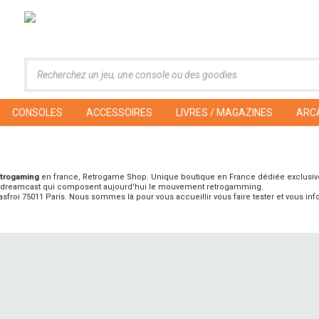
CONSOLES
ACCESSOIRES
LIVRES / MAGAZINES
ARC
etrogaming
en france, Retrogame Shop. Unique boutique en France dédiée exclusi
la dreamcast qui composent aujourd'hui le mouvement retrogamming.
asfroi 75011 Paris. Nous sommes là pour vous accueillir vous faire tester et vous info