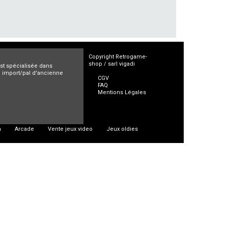
Copyright Retrogame-
shop / sarl vigadi
est spécialisée dans
ro import/pal d'ancienne
CGV
FAQ
Mentions Légales
n
Arcade
Vente jeux video
Jeux oldies