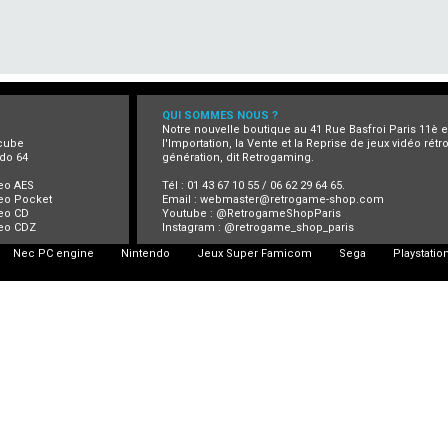
QUI SOMMES NOUS ?
Notre nouvelle boutique au 41 Rue Basfroi Paris 11è 
cube
l'Importation, la Vente et la Reprise de jeux vidéo rét
do 64
génération, dit Retrogaming.
eo AES
Tél : 01 43 67 10 55 / 06 62 29 64 65.
eo Pocket
Email :
webmaster@retrogame-shop.com
eo CD
Youtube :
@RetrogameShopParis
eo CDZ
Instagram :
@retrogame_shop_paris
Nec PC engine
Nintendo
Jeux Super Famicom
Sega
Playstatio