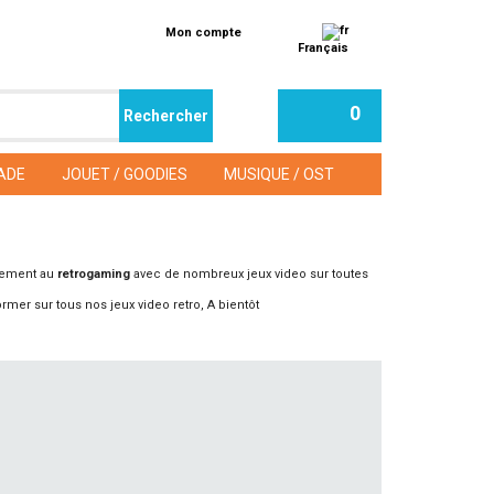
Mon compte
Français
0
ADE
JOUET / GOODIES
MUSIQUE / OST
vement au
retrogaming
avec de nombreux jeux video sur toutes
rmer sur tous nos jeux video retro, A bientôt