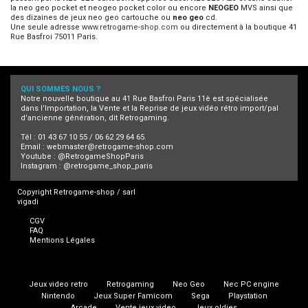
la neo geo pocket et neogeo pocket color ou encore
NEOGEO
MVS ainsi que
des dizaines de jeux neo geo cartouche ou
neo geo
cd.
Une seule adresse
www.retrogame-shop.com
ou directement à la boutique 41
Rue Basfroi 75011 Paris.
QUI SOMMES NOUS ?
Notre nouvelle boutique au 41 Rue Basfroi Paris 11è est spécialisée
dans l'Importation, la Vente et la Reprise de jeux vidéo rétro import/pal
d'ancienne génération, dit Retrogaming.
Tél : 01 43 67 10 55 / 06 62 29 64 65.
Email :
webmaster@retrogame-shop.com
Youtube :
@RetrogameShopParis
Instagram :
@retrogame_shop_paris
Copyright Retrogame-shop / sarl
vigadi
CGV
FAQ
Mentions Légales
Jeux video retro
Retrogaming
Neo Geo
Nec PC engine
Nintendo
Jeux Super Famicom
Sega
Playstation
Arcade
Vente jeux video
Jeux oldies