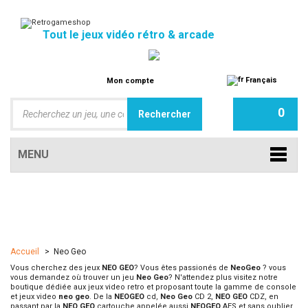
Tout le jeux vidéo rétro & arcade
Français
Mon compte
0
MENU
Accueil
>
Neo Geo
Vous cherchez des jeux
NEO GEO
? Vous êtes passionés de
NeoGeo
? vous
vous demandez où trouver un jeu
Neo Geo
? N'attendez plus visitez notre
boutique dédiée aux jeux video retro et proposant toute la gamme de console
et jeux video
neo geo
. De la
NEOGEO
cd,
Neo Geo
CD 2,
NEO GEO
CDZ, en
passant par la
NEO GEO
cartouche appelée aussi
NEOGEO
AES et sans oublier