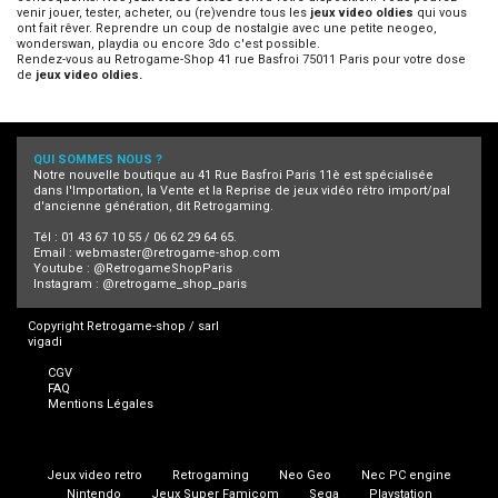
venir jouer, tester, acheter, ou (re)vendre tous les
jeux video oldies
qui vous
ont fait rêver. Reprendre un coup de nostalgie avec une petite neogeo,
wonderswan, playdia ou encore 3do c'est possible.
Rendez-vous au Retrogame-Shop 41 rue Basfroi 75011 Paris pour votre dose
de
jeux video oldies.
QUI SOMMES NOUS ?
Notre nouvelle boutique au 41 Rue Basfroi Paris 11è est spécialisée
dans l'Importation, la Vente et la Reprise de jeux vidéo rétro import/pal
d'ancienne génération, dit Retrogaming.
Tél : 01 43 67 10 55 / 06 62 29 64 65.
Email :
webmaster@retrogame-shop.com
Youtube :
@RetrogameShopParis
Instagram :
@retrogame_shop_paris
Copyright Retrogame-shop / sarl
vigadi
CGV
FAQ
Mentions Légales
Jeux video retro
Retrogaming
Neo Geo
Nec PC engine
Nintendo
Jeux Super Famicom
Sega
Playstation