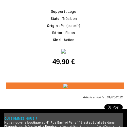
Support :
Lego
State :
Très bon
Origin :
Pal (euro/fr)
Editor :
Eidos
Kind :
Action
49,90 €
Article arrivé le : 01/01/2022
QUI SOMMES NOUS ?
Notre nouvelle boutique au 41 Rue Basfroi Paris 11è est spécialisée dans
l'Importation, la Vente et la Reprise de jeux vidéo rétro import/pal d'ancienne