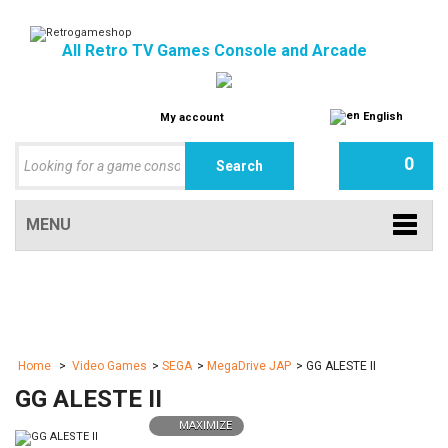
All Retro TV Games Console and Arcade
English
My account
0
MENU
Home
>
Video Games
>
SEGA
>
MegaDrive JAP
>
GG ALESTE II
GG ALESTE II
MAXIMIZE