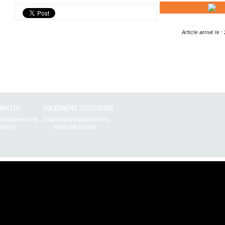
Article arrivé le 
ANTIS
PAIEMENT SECURISE
consoles sont
Toutes les transactions
mois !
sont sécurisés.