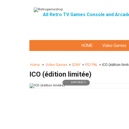
All Retro TV Games Console and Arcad
HOME
Video Games
Home
>
Video Games
>
SONY
>
PS2 PAL
>
ICO (édition limi
ICO (édition limitée)
MAXIMIZE