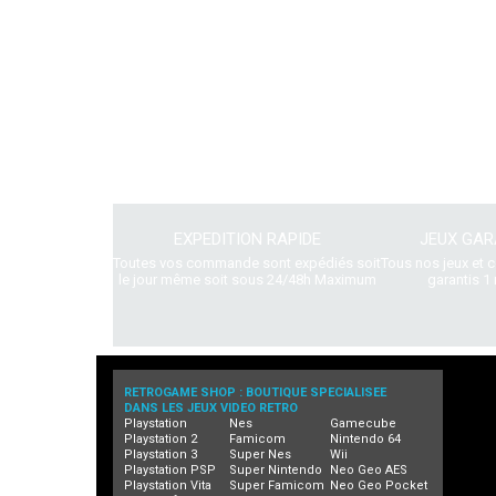
EXPEDITION RAPIDE
JEUX GAR
Toutes vos commande sont expédiés soit
Tous nos jeux et 
le jour même soit sous 24/48h Maximum
garantis 1 
RETROGAME SHOP : BOUTIQUE SPECIALISEE
DANS LES JEUX VIDEO RETRO
Playstation
Nes
Gamecube
Playstation 2
Famicom
Nintendo 64
Playstation 3
Super Nes
Wii
Playstation PSP
Super Nintendo
Neo Geo AES
Playstation Vita
Super Famicom
Neo Geo Pocket