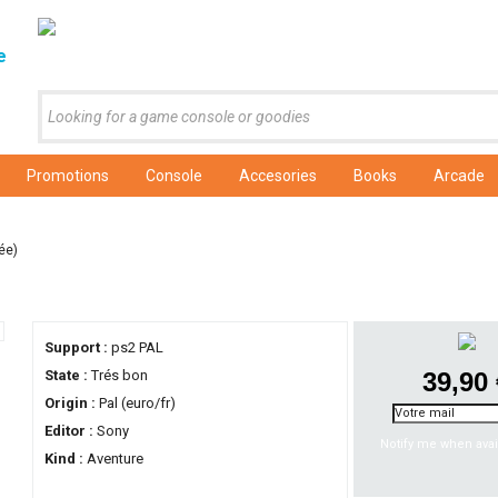
e
Promotions
Console
Accesories
Books
Arcade
tée)
Support :
ps2 PAL
State :
Trés bon
39,90
Origin :
Pal (euro/fr)
Editor :
Sony
Notify me when avai
Kind :
Aventure