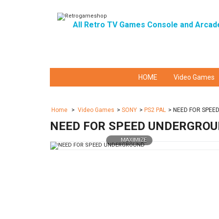
All Retro TV Games Console and Arcad
HOME
Video Games
Home
>
Video Games
>
SONY
>
PS2 PAL
>
NEED FOR SPEE
NEED FOR SPEED UNDERGRO
MAXIMIZE