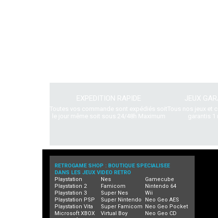
EXPEDITION RAPIDE
JEUX GAR
Toutes vos commande sont expédiés soit
Tous nos jeux et 
le jour même soit sous 24/48h Maximum
garantis 1 
RETROGAME SHOP : BOUTIQUE SPECIALISEE
DANS LES JEUX VIDEO RETRO
Playstation
Nes
Gamecube
Playstation 2
Famicom
Nintendo 64
Playstation 3
Super Nes
Wii
Playstation PSP
Super Nintendo
Neo Geo AES
Playstation Vita
Super Famicom
Neo Geo Pocket
Microsoft XBOX
Virtual Boy
Neo Geo CD