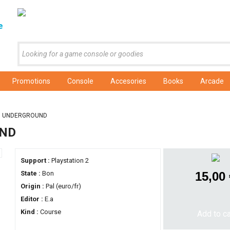
e
Promotions
Console
Accesories
Books
Arcade
D UNDERGROUND
UND
Support :
Playstation 2
State :
Bon
15,00
Origin :
Pal (euro/fr)
Editor :
E.a
Kind :
Course