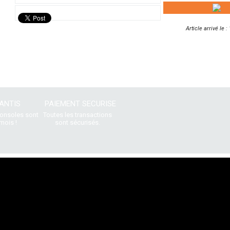
Article arrivé le 
ANTIS
PAIEMENT SECURISE
consoles sont
Toutes les transactions
mois !
sont sécurisés.