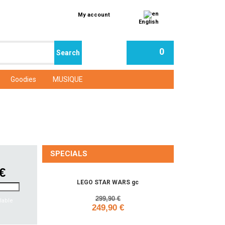
My account
English
0
Goodies
MUSIQUE
SPECIALS
 €
LEGO STAR WARS gc
299,90 €
lable
249,90 €
Add to cart