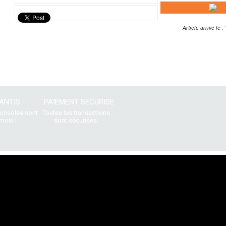
Article arrivé le 
ANTIS
PAIEMENT SECURISE
consoles sont
Toutes les transactions
mois !
sont sécurisés.