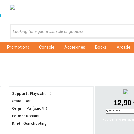
e
Promotions
Console
Accesories
Books
Arcade
Support :
Playstation 2
State :
Bon
12,90
Origin :
Pal (euro/fr)
Editor :
Konami
Notify me when avai
Kind :
Gun shooting