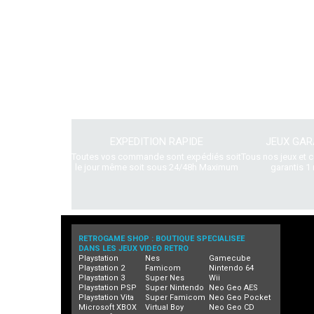
EXPEDITION RAPIDE
JEUX GAR
Toutes vos commande sont expédiés soit
Tous nos jeux et 
le jour même soit sous 24/48h Maximum
garantis 1 
RETROGAME SHOP : BOUTIQUE SPECIALISEE
DANS LES JEUX VIDEO RETRO
Playstation
Nes
Gamecube
Playstation 2
Famicom
Nintendo 64
Playstation 3
Super Nes
Wii
Playstation PSP
Super Nintendo
Neo Geo AES
Playstation Vita
Super Famicom
Neo Geo Pocket
Microsoft XBOX
Virtual Boy
Neo Geo CD