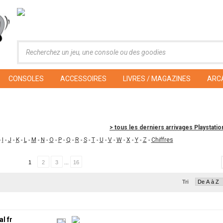
CONSOLES
ACCESSOIRES
LIVRES / MAGAZINES
ARC
> tous les derniers arrivages Playstatio
-
I
-
J
-
K
-
L
-
M
-
N
-
O
-
P
-
Q
-
R
-
S
-
T
-
U
-
V
-
W
-
X
-
Y
-
Z
-
Chiffres
1
2
3
...
16
Tri
l fr