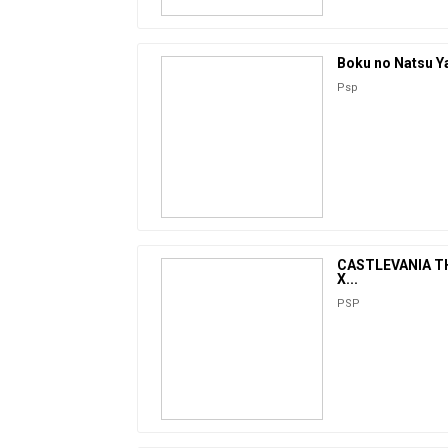
Boku no Natsu Y
Psp
CASTLEVANIA T
X...
PSP