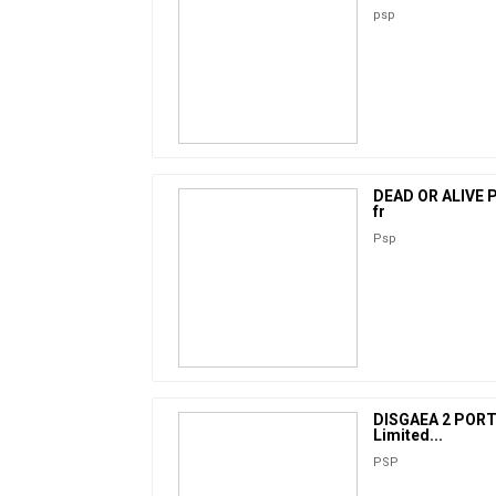
psp
DEAD OR ALIVE P
fr
Psp
DISGAEA 2 POR
Limited...
PSP