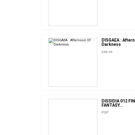
DISGAEA : After
Darkness
psp us
DISSIDIA 012 FI
FANTASY...
PSP