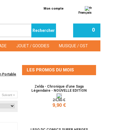
Mon compte
Français
0
ADE
JOUET / GOODIES
MUSIQUE / OST
LES PROMOS DU MOIS
n Portable
Zelda - Chronique d'une Saga
Légendaire - NOUVELLE EDITION
Suivant »
24,90 €
9,90 €
Ajouter
LEGO DC COMICS SUPER HEROES