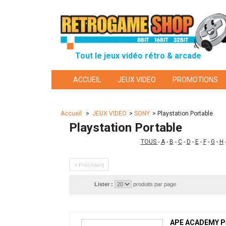
Tout le jeux vidéo rétro & arcade
ACCUEIL
JEUX VIDEO
PROMOTIONS
Accueil
>
JEUX VIDEO
>
SONY
>
Playstation Portable
Playstation Portable
TOUS
-
A
-
B
-
C
-
D
-
E
-
F
-
G
-
H
« Précédent
Lister :
produits par page
APE ACADEMY Pa