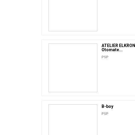
ATELIER ELKRON
Otomate...
PSP
B-boy
PSP