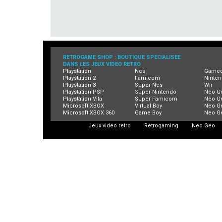
RETROGAME SHOP : BOUTIQUE SPECIALISEE
DANS LES JEUX VIDEO RETRO
Playstation
Nes
Game
Playstation 2
Famicom
Ninten
Playstation 3
Super Nes
Wii
Playstation PSP
Super Nintendo
Neo G
Playstation Vita
Super Famicom
Neo G
Microsoft XBOX
Virtual Boy
Neo G
Microsoft XBOX 360
Game Boy
Neo G
Jeux video retro
Retrogaming
Neo Geo