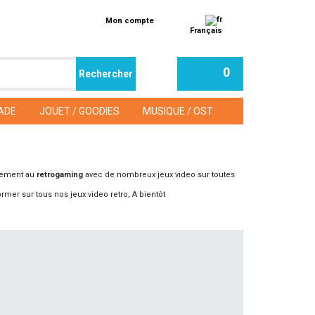
Mon compte
Français
0
ADE
JOUET / GOODIES
MUSIQUE / OST
vement au
retrogaming
avec de nombreux jeux video sur toutes
rmer sur tous nos jeux video retro, A bientôt