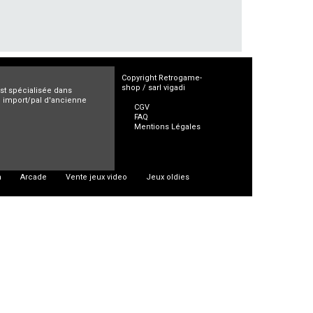
Copyright Retrogame-
shop / sarl vigadi
est spécialisée dans
ro import/pal d'ancienne
CGV
FAQ
Mentions Légales
n
Arcade
Vente jeux video
Jeux oldies