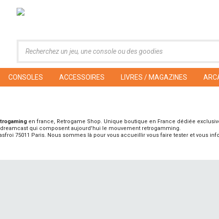
CONSOLES
ACCESSOIRES
LIVRES / MAGAZINES
ARC
etrogaming
en france, Retrogame Shop. Unique boutique en France dédiée exclusi
la dreamcast qui composent aujourd'hui le mouvement retrogamming.
asfroi 75011 Paris. Nous sommes là pour vous accueillir vous faire tester et vous info