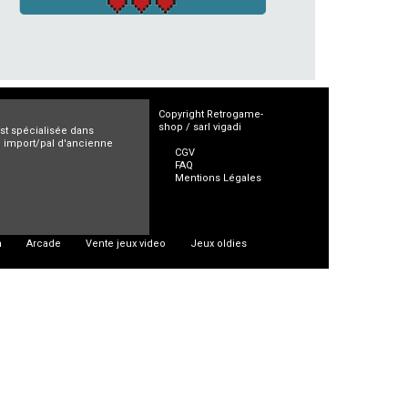
Copyright Retrogame-
shop / sarl vigadi
est spécialisée dans
ro import/pal d'ancienne
CGV
FAQ
Mentions Légales
n
Arcade
Vente jeux video
Jeux oldies