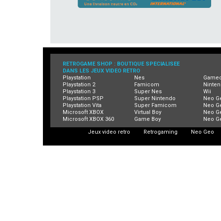
RETROGAME SHOP : BOUTIQUE SPECIALISEE
DANS LES JEUX VIDEO RETRO
Playstation
Nes
Game
Playstation 2
Famicom
Ninten
Playstation 3
Super Nes
Wii
Playstation PSP
Super Nintendo
Neo G
Playstation Vita
Super Famicom
Neo G
Microsoft XBOX
Virtual Boy
Neo G
Microsoft XBOX 360
Game Boy
Neo G
Jeux video retro
Retrogaming
Neo Geo