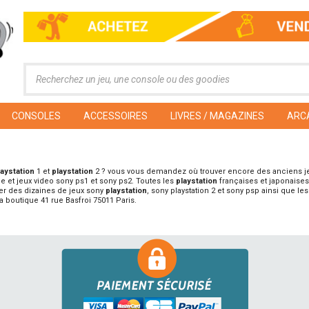
CONSOLES
ACCESSOIRES
LIVRES / MAGAZINES
ARC
laystation
1 et
playstation
2 ? vous vous demandez où trouver encore des anciens 
e et jeux video sony ps1 et sony ps2. Toutes les
playstation
françaises et japonaises
er des dizaines de jeux sony
playstation
, sony playstation 2 et sony psp ainsi que l
boutique 41 rue Basfroi 75011 Paris.