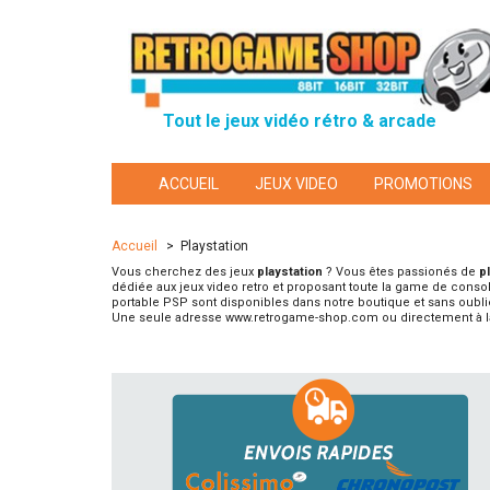
Tout le jeux vidéo rétro & arcade
ACCUEIL
JEUX VIDEO
PROMOTIONS
Accueil
>
Playstation
Vous cherchez des jeux
playstation
? Vous êtes passionés de
p
dédiée aux jeux video retro et proposant toute la game de consol
portable PSP sont disponibles dans notre boutique et sans oubli
Une seule adresse www.retrogame-shop.com ou directement à la 