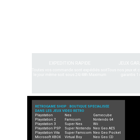
EXPEDITION RAPIDE
JEUX GAR
Toutes vos commande sont expédiés soit
Tous nos jeux et 
le jour même soit sous 24/48h Maximum
garantis 1 
RETROGAME SHOP : BOUTIQUE SPECIALISEE
DANS LES JEUX VIDEO RETRO
Playstation
Nes
Gamecube
Playstation 2
Famicom
Nintendo 64
Playstation 3
Super Nes
Wii
Playstation PSP
Super Nintendo
Neo Geo AES
Playstation Vita
Super Famicom
Neo Geo Pocket
Microsoft XBOX
Virtual Boy
Neo Geo CD