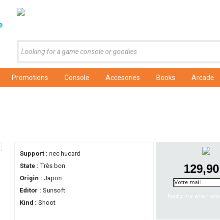
e
Promotions
Console
Accesories
Books
Arcade
Support :
nec hucard
State :
Très bon
129,90
Origin :
Japon
Editor :
Sunsoft
Notify me when avai
Kind :
Shoot