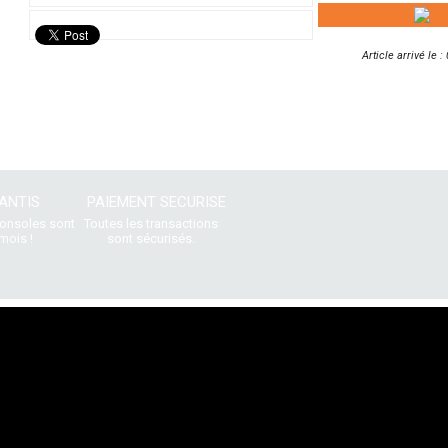
Article arrivé le 
ANTIS
PAIEMENT SECURISE
consoles sont
Toutes les transactions
mois !
sont sécurisés.