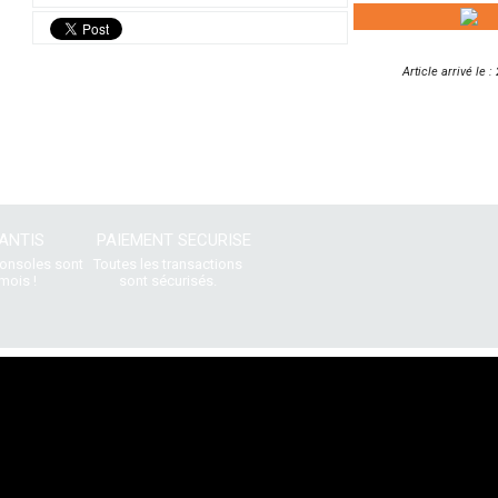
Article arrivé le 
ANTIS
PAIEMENT SECURISE
consoles sont
Toutes les transactions
mois !
sont sécurisés.