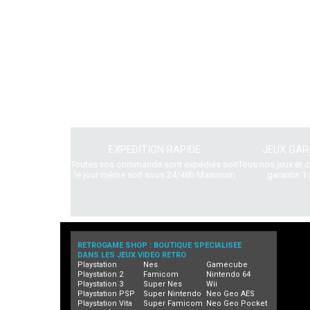
EXPEDITION RAPIDE
JEUX GAR
Toutes vos commande sont expédiés soit
Tous nos jeux et 
le jour même soit sous 24/48h Maximum
garantis 1 
RETROGAME SHOP : BOUTIQUE SPECIALISEE
DANS LES JEUX VIDEO RETRO
Playstation
Nes
Gamecube
Playstation 2
Famicom
Nintendo 64
Playstation 3
Super Nes
Wii
Playstation PSP
Super Nintendo
Neo Geo AES
Playstation Vita
Super Famicom
Neo Geo Pocket