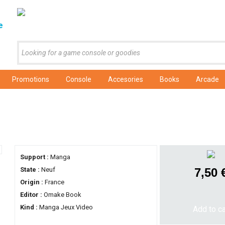
e
Promotions
Console
Accesories
Books
Arcade
Support :
Manga
State :
Neuf
7,50 
Origin :
France
Editor :
Omake Book
Kind :
Manga Jeux Video