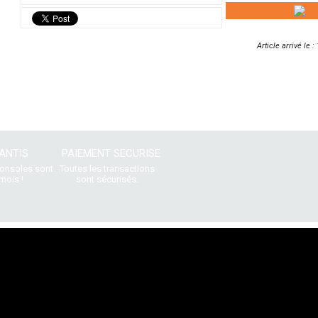
Article arrivé le 
ANTIS
PAIEMENT SECURISE
consoles sont
Toutes les transactions
mois !
sont sécurisés.