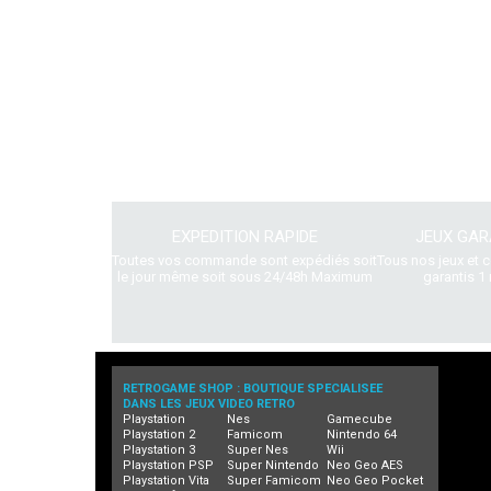
EXPEDITION RAPIDE
JEUX GAR
Toutes vos commande sont expédiés soit
Tous nos jeux et 
le jour même soit sous 24/48h Maximum
garantis 1 
RETROGAME SHOP : BOUTIQUE SPECIALISEE
DANS LES JEUX VIDEO RETRO
Playstation
Nes
Gamecube
Playstation 2
Famicom
Nintendo 64
Playstation 3
Super Nes
Wii
Playstation PSP
Super Nintendo
Neo Geo AES
Playstation Vita
Super Famicom
Neo Geo Pocket