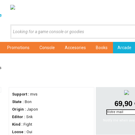
e
Promotions
Console
Accesories
Books
Arcade
s
Support :
mvs
State :
Bon
69,90
Origin :
Japon
Editor :
Snk
Notify me when avai
Kind :
Fight
Loose :
Oui