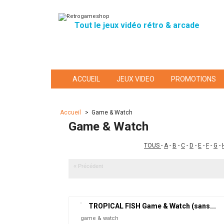
Tout le jeux vidéo rétro & arcade
ACCUEIL
JEUX VIDEO
PROMOTIONS
Accueil
>
Game & Watch
Game & Watch
TOUS
-
A
-
B
-
C
-
D
-
E
-
F
-
G
-
« Précédent
TROPICAL FISH Game & Watch (sans...
game & watch