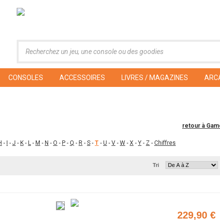
CONSOLES
ACCESSOIRES
LIVRES / MAGAZINES
ARC
retour à Gam
H
-
I
-
J
-
K
-
L
-
M
-
N
-
O
-
P
-
Q
-
R
-
S
-
T
-
U
-
V
-
W
-
X
-
Y
-
Z
-
Chiffres
Tri
229,90 €