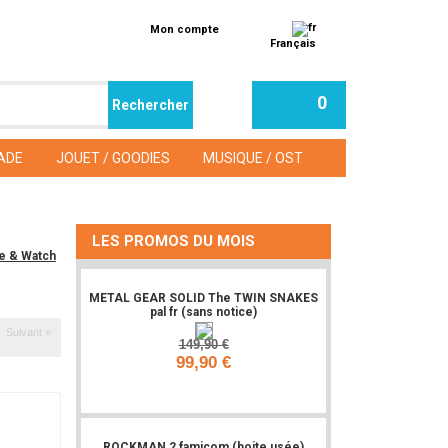
Mon compte
Français
0
ADE
JOUET / GOODIES
MUSIQUE / OST
LES PROMOS DU MOIS
e & Watch
METAL GEAR SOLID The TWIN SNAKES
pal fr (sans notice)
Suivant »
149,90 €
99,90 €
Ajouter
ROCKMAN 2 famicom (boite usée)