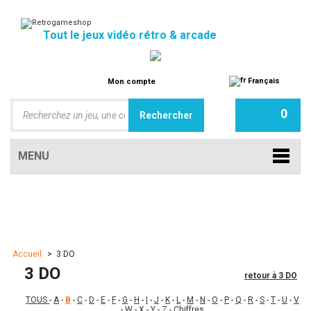
Tout le jeux vidéo rétro & arcade
Français
Mon compte
0
MENU
Accueil
>
3 DO
3 DO
retour à 3 DO
TOUS
-
A
-
B
-
C
-
D
-
E
-
F
-
G
-
H
-
I
-
J
-
K
-
L
-
M
-
N
-
O
-
P
-
Q
-
R
-
S
-
T
-
U
-
V
-
W
-
X
-
Y
-
Z
-
Chiffres