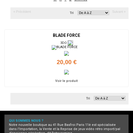
« Précédent
Suivant »
Tri
BLADE FORCE
3DO
20,00 €
Voir le produit
Tri
QUI SOMMES NOUS ?
Notre nouvelle boutique au 41 Rue Basfroi Paris 11è est spécialisée
dans l'Importation, la Vente et la Reprise de jeux vidéo rétro import/pal