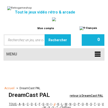
Tout le jeux vidéo rétro & arcade
Français
Mon compte
0
MENU
Accueil
>
DreamCast PAL
DreamCast PAL
retour à DreamCast PAL
TOUS
-
A
-
B
-
C
-
D
-
E
-
F
-
G
-
H
-
I
-
J
-
K
-
L
-
M
-
N
-
O
-
P
-
Q
-
R
-
S
-
T
-
U
-
V
-
W
-
X
-
Y
-
Z
-
Chiffres