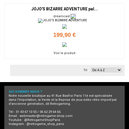
JOJO'S BIZARRE ADVENTURE pal...
dreamcast
199,90 €
Voir le produit
Tri
QUI SOMMES NOUS ?
Notre nouvelle boutique au 41 Rue Basfroi Paris 11è est spécialisée
dans l'Importation, la Vente et la Reprise de jeux vidéo rétro import/pal
d'ancienne génération, dit Retrogaming.
Tél : 01 43 67 10 55 / 06 62 29 64 65.
Email :
webmaster@retrogame-shop.com
Youtube :
@RetrogameShopParis
Instagram :
@retrogame_shop_paris