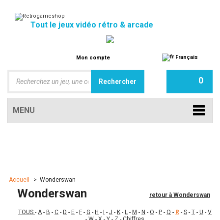
Tout le jeux vidéo rétro & arcade
Français
Mon compte
0
MENU
Accueil
>
Wonderswan
Wonderswan
retour à Wonderswan
TOUS
-
A
-
B
-
C
-
D
-
E
-
F
-
G
-
H
-
I
-
J
-
K
-
L
-
M
-
N
-
O
-
P
-
Q
-
R
-
S
-
T
-
U
-
V
-
W
-
X
-
Y
-
Z
-
Chiffres