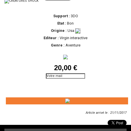
Support :
3DO
Etat :
Bon
Origine :
Usa
Editeur :
Virgin interactive
Genre :
Aventure
20,00 €
Prévenez-moi lorsque le
produit est disponible
Article arrivé le : 21/11/2017