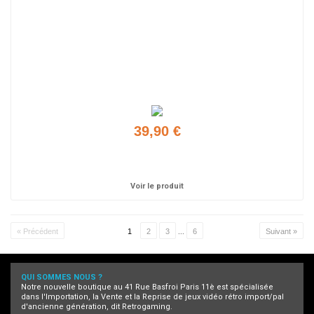
39,90 €
Ajouter
Voir le produit
« Précédent
1
2
3
...
6
Suivant »
QUI SOMMES NOUS ?
Notre nouvelle boutique au 41 Rue Basfroi Paris 11è est spécialisée
dans l'Importation, la Vente et la Reprise de jeux vidéo rétro import/pal
d'ancienne génération, dit Retrogaming.