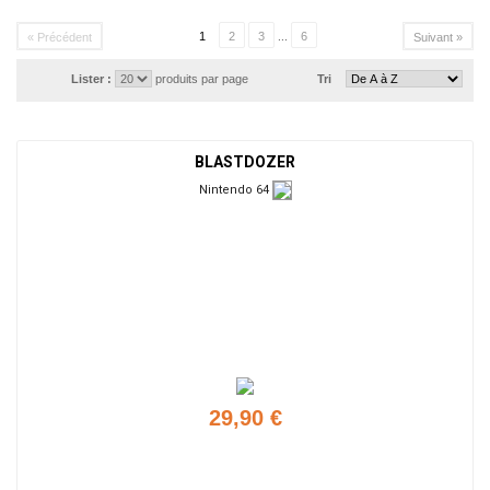
1
2
3
...
6
« Précédent
Suivant »
Lister :
produits par page
Tri
BLASTDOZER
Nintendo 64
29,90 €
Ajouter