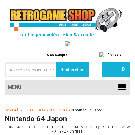
Tout le jeux vidéo rétro & arcade
Français
Mon compte
0
MENU
Accueil
>
JEUX VIDEO
>
NINTENDO
>
Nintendo 64 Japon
Nintendo 64 Japon
TOUS
-
A
-
B
-
C
-
D
-
E
-
F
-
G
-
H
-
I
-
J
-
K
-
L
-
M
-
N
-
O
-
P
-
Q
-
R
-
S
-
T
-
U
-
V
-
W
-
X
-
Y
-
Z
-
Chiffres