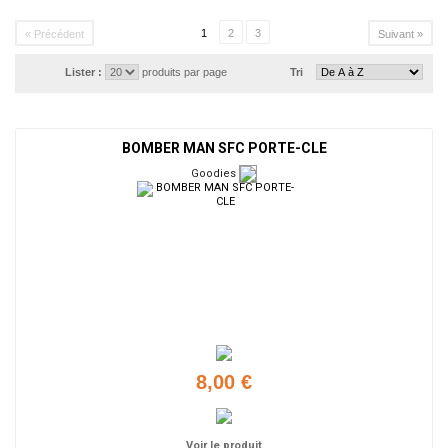
1
2
3
« Précédent
Suivant »
Lister :
produits par page
Tri
BOMBER MAN SFC PORTE-CLE
Goodies
8,00 €
Voir le produit