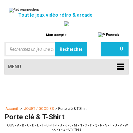
Tout le jeux vidéo rétro & arcade
Français
Mon compte
0
MENU
Accueil
>
JOUET / GOODIES
>
Porte clé & T-Shirt
Porte clé & T-Shirt
TOUS
-
A
-
B
-
C
-
D
-
E
-
F
-
G
-
H
-
I
-
J
-
K
-
L
-
M
-
N
-
O
-
P
-
Q
-
R
-
S
-
T
-
U
-
V
-
W
-
X
-
Y
-
Z
-
Chiffres