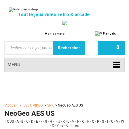
Tout le jeux vidéo rétro & arcade
Français
Mon compte
0
MENU
Accueil
>
JEUX VIDEO
>
SNK
>
NeoGeo AES US
NeoGeo AES US
TOUS
-
A
-
B
-
C
-
D
-
E
-
F
-
G
-
H
-
I
-
J
-
K
-
L
-
M
-
N
-
O
-
P
-
Q
-
R
-
S
-
T
-
U
-
V
-
W
-
X
-
Y
-
Z
-
Chiffres