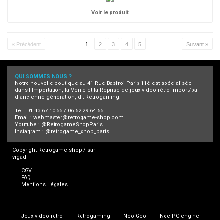
Voir le produit
« Précédent
1
2
3
4
5
Suivant »
QUI SOMMES NOUS ?
Notre nouvelle boutique au 41 Rue Basfroi Paris 11è est spécialisée
dans l'Importation, la Vente et la Reprise de jeux vidéo rétro import/pal
d'ancienne génération, dit Retrogaming.
Tél : 01 43 67 10 55 / 06 62 29 64 65.
Email :
webmaster@retrogame-shop.com
Youtube :
@RetrogameShopParis
Instagram :
@retrogame_shop_paris
Copyright Retrogame-shop / sarl
vigadi
CGV
FAQ
Mentions Légales
Jeux video retro
Retrogaming
Neo Geo
Nec PC engine