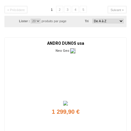
1
2
3
4
5
« Précédent
Suivant »
Lister :
produits par page
Tri
ANDRO DUNOS usa
Neo Geo
1 299,90 €
Ajouter