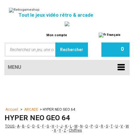
Tout le jeux vidéo rétro & arcade
Français
Mon compte
0
MENU
Accueil
>
ARCADE
>
HYPER NEO GEO 64
HYPER NEO GEO 64
TOUS
-
A
-
B
-
C
-
D
-
E
-
F
-
G
-
H
-
I
-
J
-
K
-
L
-
M
-
N
-
O
-
P
-
Q
-
R
-
S
-
T
-
U
-
V
-
W
-
X
-
Y
-
Z
-
Chiffres