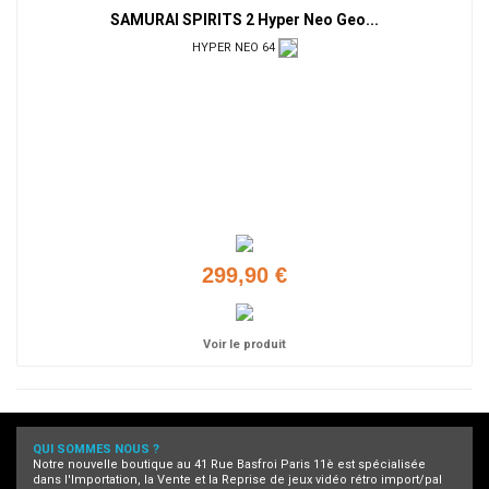
SAMURAI SPIRITS 2 Hyper Neo Geo...
HYPER NEO 64
299,90 €
Voir le produit
QUI SOMMES NOUS ?
Notre nouvelle boutique au 41 Rue Basfroi Paris 11è est spécialisée
dans l'Importation, la Vente et la Reprise de jeux vidéo rétro import/pal