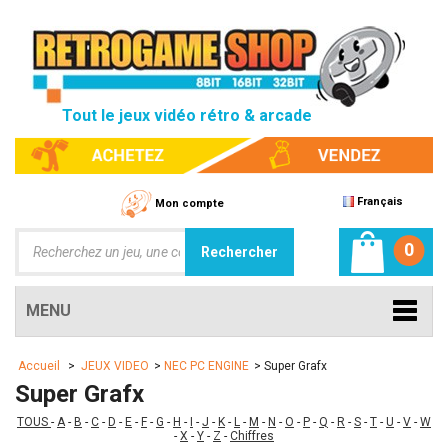
Tout le jeux vidéo rétro & arcade
Français
Mon compte
0
MENU
Accueil
>
JEUX VIDEO
>
NEC PC ENGINE
>
Super Grafx
Super Grafx
TOUS
-
A
-
B
-
C
-
D
-
E
-
F
-
G
-
H
-
I
-
J
-
K
-
L
-
M
-
N
-
O
-
P
-
Q
-
R
-
S
-
T
-
U
-
V
-
W
-
X
-
Y
-
Z
-
Chiffres