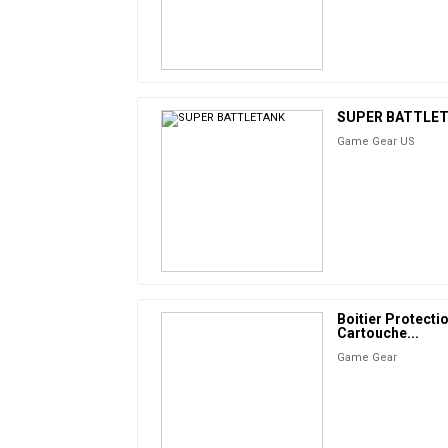
SUPER BATTLE
Game Gear US
Boitier Protecti
Cartouche...
Game Gear