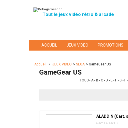
Tout le jeux vidéo rétro & arcade
ACCUEIL
JEUX VIDEO
PROMOTIONS
Accueil
>
JEUX VIDEO
>
SEGA
>
GameGear US
GameGear US
TOUS
-
A
-
B
-
C
-
D
-
E
-
F
-
G
-
H
ALADDIN (Cart. s
Game Gear US