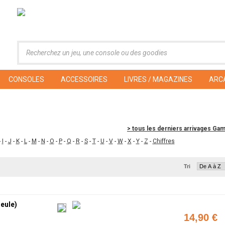
CONSOLES
ACCESSOIRES
LIVRES / MAGAZINES
ARC
> tous les derniers arrivages G
-
I
-
J
-
K
-
L
-
M
-
N
-
O
-
P
-
Q
-
R
-
S
-
T
-
U
-
V
-
W
-
X
-
Y
-
Z
-
Chiffres
Tri
eule)
14,90 €