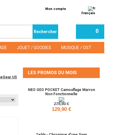
Mon compte
Français
0
ADE
JOUET / GOODIES
MUSIQUE / OST
LES PROMOS DU MOIS
ameGear US
NEO GEO POCKET Camouflage Marron
Non Fonctionnelle
279,90 €
129,90 €
Ajouter
Zelda - Chronique d'une Saga