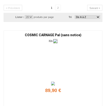
1
2
« Précédent
Suivant »
Lister :
produits par page
Tri
COSMIC CARNAGE Pal (sans notice)
32x
89,90 €
Ajouter