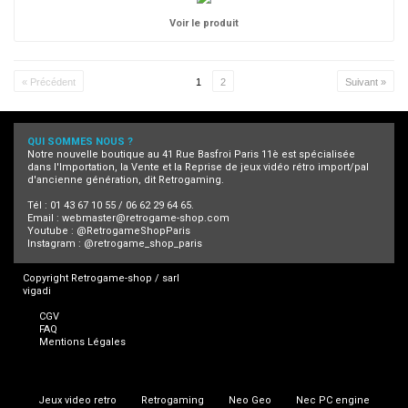
Voir le produit
« Précédent
1
2
Suivant »
QUI SOMMES NOUS ?
Notre nouvelle boutique au 41 Rue Basfroi Paris 11è est spécialisée
dans l'Importation, la Vente et la Reprise de jeux vidéo rétro import/pal
d'ancienne génération, dit Retrogaming.
Tél : 01 43 67 10 55 / 06 62 29 64 65.
Email :
webmaster@retrogame-shop.com
Youtube :
@RetrogameShopParis
Instagram :
@retrogame_shop_paris
Copyright Retrogame-shop / sarl
vigadi
CGV
FAQ
Mentions Légales
Jeux video retro
Retrogaming
Neo Geo
Nec PC engine