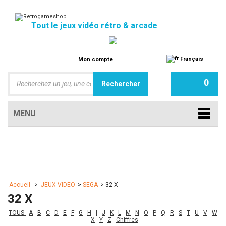
Tout le jeux vidéo rétro & arcade
Français
Mon compte
0
MENU
Accueil
>
JEUX VIDEO
>
SEGA
>
32 X
32 X
TOUS
-
A
-
B
-
C
-
D
-
E
-
F
-
G
-
H
-
I
-
J
-
K
-
L
-
M
-
N
-
O
-
P
-
Q
-
R
-
S
-
T
-
U
-
V
-
W
-
X
-
Y
-
Z
-
Chiffres