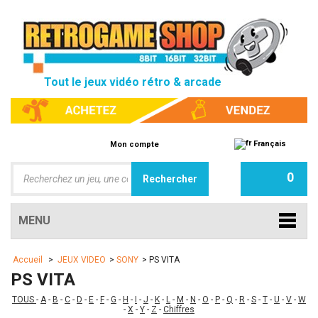
Tout le jeux vidéo rétro & arcade
Français
Mon compte
0
MENU
Accueil
>
JEUX VIDEO
>
SONY
>
PS VITA
PS VITA
TOUS
-
A
-
B
-
C
-
D
-
E
-
F
-
G
-
H
-
I
-
J
-
K
-
L
-
M
-
N
-
O
-
P
-
Q
-
R
-
S
-
T
-
U
-
V
-
W
-
X
-
Y
-
Z
-
Chiffres