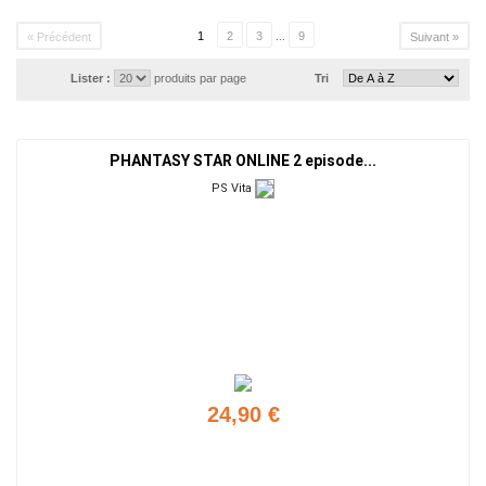
1
2
3
...
9
« Précédent
Suivant »
Lister :
produits par page
Tri
PHANTASY STAR ONLINE 2 episode...
PS Vita
24,90 €
Ajouter