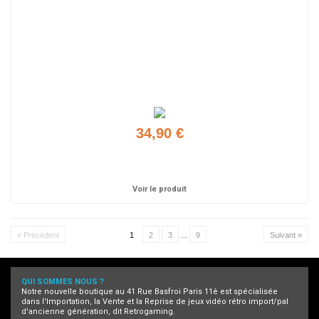
34,90 €
Ajouter
Voir le produit
« Précédent
1
2
3
...
9
Suivant »
QUI SOMMES NOUS ?
Notre nouvelle boutique au 41 Rue Basfroi Paris 11è est spécialisée
dans l'Importation, la Vente et la Reprise de jeux vidéo rétro import/pal
d'ancienne génération, dit Retrogaming.