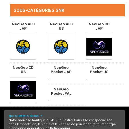
SOUS-CATÉGORIES SNK
NeoGeo AES
NeoGeo AES
NeoGeo CD
JAP
US
JAP
NeoGeo CD
NeoGeo
NeoGeo
US
Pocket JAP
Pocket US
NeoGeo
Pocket PAL
QUI SOMMES NOUS ?
Notre nouvelle boutique au 41 Rue Basfroi Paris 11è est spécialisée
dans l'Importation, la Vente et la Reprise de jeux vidéo rétro import/pal
d'ancienne génération, dit Retrogaming.