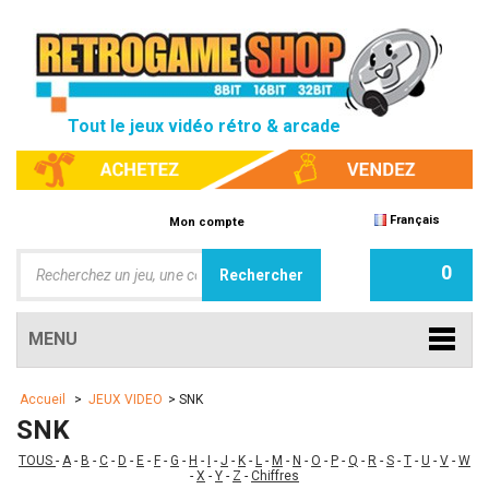
Tout le jeux vidéo rétro & arcade
Français
Mon compte
0
MENU
Accueil
>
JEUX VIDEO
>
SNK
SNK
TOUS
-
A
-
B
-
C
-
D
-
E
-
F
-
G
-
H
-
I
-
J
-
K
-
L
-
M
-
N
-
O
-
P
-
Q
-
R
-
S
-
T
-
U
-
V
-
W
-
X
-
Y
-
Z
-
Chiffres