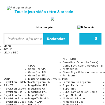
Tout le jeux vidéo rétro & arcade
Français
Mon compte
0
Menu
ACCUEIL
JEUX VIDEO
NINTENDO
GameBoy (Cartouche Seule)
SEGA
Game Boy / Color / Advance Pal
GameGear JAP
Nintendo DS
GameGear US
Game Boy / Color / Advance Jap
GameGear PAL
Famicom
SONY
MasterSystem JAP/MARK III
NES
Playstation Portable
MasterSystem PAL
Famicom Disk System
PS VITA
MegaDrive JAP
Super Famicom
Accueil
>
ACCESSOIRES
>
Cables et Périphériques
>
AV BOOSTER PC
Playstation Japon
MegaDrive US
Super NES
ENGINE (sans boite)
Playstation Usa
MegaDrive PAL
Super Famicom Cart. Seule
AV BOOSTER PC ENGINE (sans boite)
Playstation Pal
MegaCD JAP
Super Nintendo
Playstation 2 Japon
MegaCD PAL/US
Nintendo 64 Japon
Playstation 2 Usa
Saturn JAP
Nintendo 64 Usa
AGRANDIR