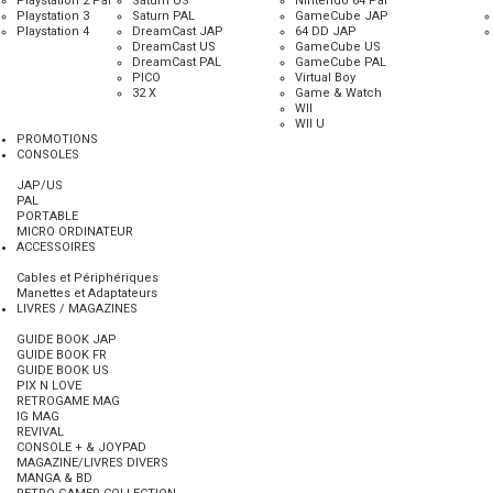
Playstation 2 Pal
Saturn US
Nintendo 64 Pal
Playstation 3
Saturn PAL
GameCube JAP
Playstation 4
DreamCast JAP
64 DD JAP
DreamCast US
GameCube US
Support :
accessoire
DreamCast PAL
GameCube PAL
PICO
Virtual Boy
Etat :
Bon
32 X
Game & Watch
WII
Origine :
Japon
WII U
PROMOTIONS
Editeur :
Nec
CONSOLES
Genre :
Video rca
JAP/US
PAL
PORTABLE
MICRO ORDINATEUR
ACCESSOIRES
69,90 €
Cables et Périphériques
Manettes et Adaptateurs
LIVRES / MAGAZINES
GUIDE BOOK JAP
GUIDE BOOK FR
GUIDE BOOK US
PIX N LOVE
complet, tres bon etat
RETROGAME MAG
IG MAG
voilà l acessoire indipensable pour brancher sa pc engine blanche ou
REVIVAL
coregrafx en rca à votre téléviseur.
CONSOLE + & JOYPAD
MAGAZINE/LIVRES DIVERS
MANGA & BD
Article arrivé le : 17/09/2024