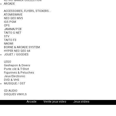
RETRO GAMER COLLECTION
ARCADE
ACCESSOIRES, FLYERS, STICKERS...
ATOMISWAVE
NEO GEO MVS
QUI SOMMES NOUS ?
IGS PGM
Notre nouvelle boutique au 41 Rue Basfroi Paris 11è est spécialisée
CPS
dans l'Importation, la Vente et la Reprise de jeux vidéo rétro import/pal
JAMMA/PCB
d'ancienne génération, dit Retrogaming.
TAITO G NET
STV
Tél : 01 43 67 10 55 / 06 62 29 64 65.
TAITO F3
Email :
webmaster@retrogame-shop.com
NAOMI
Youtube :
@RetrogameShopParis
BORNE & ARCADE SYSTEM
Instagram :
@retrogame_shop_paris
HYPER NEO GEO 64
JOUET / GOODIES
Copyright Retrogame-shop / sarl
LEGO
vigadi
Gashapon & Divers
Porte clé & T-Shirt
CGV
Figurines & Peluches
FAQ
Jeux Electronic
Mentions Légales
DVD & VHS
MUSIQUE / OST
CD AUDIO
Jeux video retro
Retrogaming
Neo Geo
Nec PC engine
DISQUES VINYLS
Nintendo
Jeux Super Famicom
Sega
Playstation
Arcade
Vente jeux video
Jeux oldies