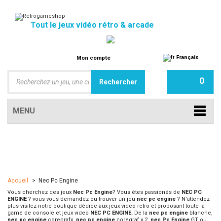
Tout le jeux vidéo rétro & arcade
Français
Mon compte
0
MENU
Accueil
>
Nec Pc Engine
Vous cherchez des jeux
Nec Pc Engine
? Vous êtes passionés de
NEC PC
ENGINE
? vous vous demandez ou trouver un jeu
nec pc engine
? N'attendez
plus visitez notre boutique dédiée aux jeux video retro et proposant toute la
game de console et jeux video
NEC PC ENGINE.
De la
nec pc engine
blanche,
nec pc engine
coregrafx,
nec pc engine
coregraf x 2,
nec Pc Engine
GT ou