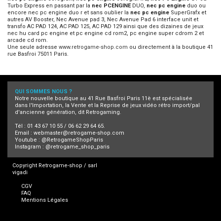
Turbo Express en passant par la
nec PCENGINE
DUO,
nec pc engine
duo ou
encore nec pc engine duo r et sans oublier la
nec pc engine
SuperGrafx et
autres AV Booster, Nec Avenue pad 3, Nec Avenue Pad 6 interface unit et
transfo AC PAD 124, AC PAD 125, AC PAD 129 ainsi que des dizaines de jeux
nec hu card pc engine et pc engine cd rom2, pc engine super cdrom 2 et
arcade cd rom.
Une seule adresse
www.retrogame-shop.com
ou directement à la boutique 41
rue Basfroi 75011 Paris.
QUI SOMMES NOUS ?
Notre nouvelle boutique au 41 Rue Basfroi Paris 11è est spécialisée
dans l'Importation, la Vente et la Reprise de jeux vidéo rétro import/pal
d'ancienne génération, dit Retrogaming.
Tél : 01 43 67 10 55 / 06 62 29 64 65.
Email :
webmaster@retrogame-shop.com
Youtube :
@RetrogameShopParis
Instagram :
@retrogame_shop_paris
Copyright Retrogame-shop / sarl
vigadi
CGV
FAQ
Mentions Légales